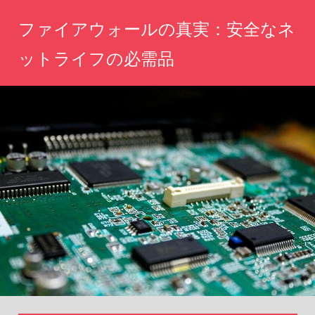
コ
ファイアウォールの真実：安全なネ
ン
テ
ットライフの必需品
ン
ネ
ツ
ッ
へ
ト
の
ス
安
キ
全
ッ
を
守
プ
る！
あ
な
た
の
デ
ジ
タ