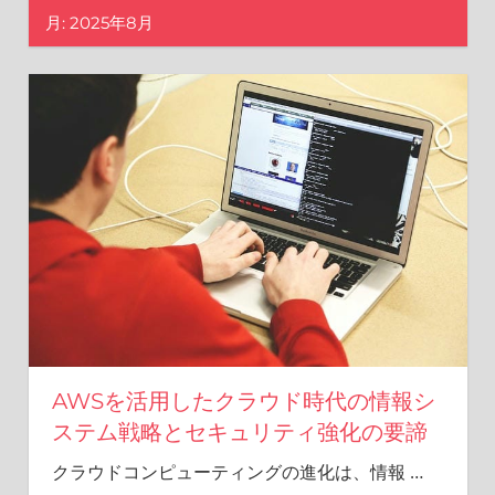
ル
月:
2025年8月
ラ
イ
フ
に
欠
か
せ
な
い
重
要
な
防
御
を
AWSを活用したクラウド時代の情報シ
知
ステム戦略とセキュリティ強化の要諦
ろ
う。
クラウドコンピューティングの進化は、情報
…