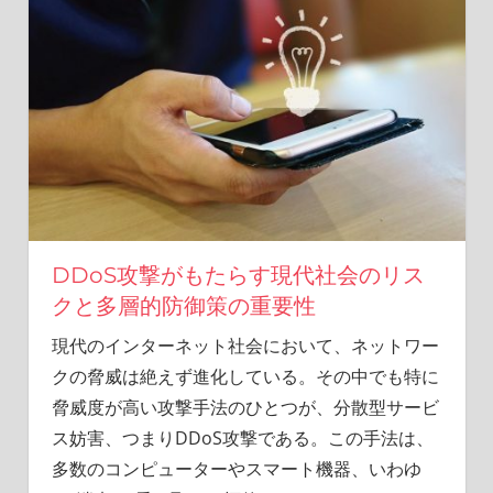
ル
ラ
イ
フ
に
欠
か
せ
な
い
重
DDoS攻撃がもたらす現代社会のリス
要
クと多層的防御策の重要性
な
防
現代のインターネット社会において、ネットワー
御
クの脅威は絶えず進化している。
その中でも特に
を
脅威度が高い攻撃手法のひとつが、分散型サービ
知
ろ
ス妨害、つまりDDoS攻撃である。この手法は、
う。
多数のコンピューターやスマート機器、いわゆ