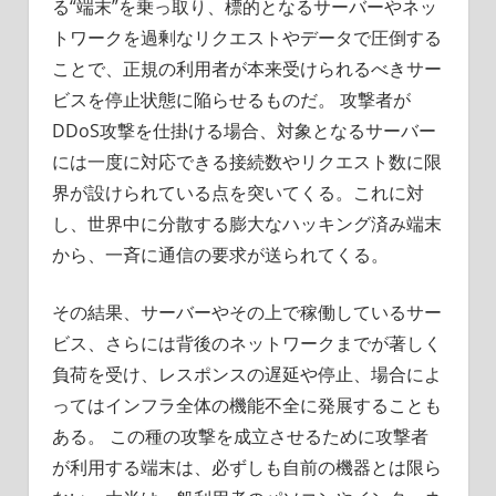
る“端末”を乗っ取り、標的となるサーバーやネッ
トワークを過剰なリクエストやデータで圧倒する
ことで、正規の利用者が本来受けられるべきサー
ビスを停止状態に陥らせるものだ。 攻撃者が
DDoS攻撃を仕掛ける場合、対象となるサーバー
には一度に対応できる接続数やリクエスト数に限
界が設けられている点を突いてくる。これに対
し、世界中に分散する膨大なハッキング済み端末
から、一斉に通信の要求が送られてくる。
その結果、サーバーやその上で稼働しているサー
ビス、さらには背後のネットワークまでが著しく
負荷を受け、レスポンスの遅延や停止、場合によ
ってはインフラ全体の機能不全に発展することも
ある。 この種の攻撃を成立させるために攻撃者
が利用する端末は、必ずしも自前の機器とは限ら