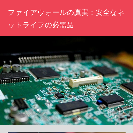
コ
ファイアウォールの真実：安全なネ
ン
テ
ットライフの必需品
ン
ネ
ツ
ッ
へ
ト
の
ス
安
キ
全
ッ
を
守
プ
る！
あ
な
た
の
デ
ジ
タ