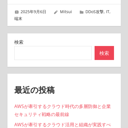
ゲ
2025年9月6日
Mitsui
DDoS攻撃
,
IT
,
ー
端末
シ
ョ
検索
ン
検索
最近の投稿
AWSが牽引するクラウド時代の多層防御と企業
セキュリティ戦略の最前線
AWSが牽引するクラウド活用と組織が実践すべ