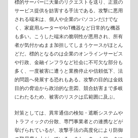
標的サーバーに大量のリクエストを送り、正規の
サービス提供を妨害する手法である。攻撃に悪用
される端末は、個人や企業のパソコンだけでな
く、家庭用ルーターやIoT機器など日常的な機器
も多い。こうした端末の脆弱性が悪用され、所有
者が気付かぬまま加担してしまうケースがほとん
どだ。標的となるのは企業のオンラインサービス
や行政、金融インフラなど社会に不可欠な部分も
多く、一度被害に遭うと業務停止や信頼低下、法
的問題へ発展する恐れもある。攻撃の目的は金銭
目的の脅迫から政治的な意図、競合妨害まで多岐
にわたるため、被害のリスクは広範囲に及ぶ。
対策としては、異常通信の検知・遮断システムや
トラフィックの分散、専門事業者との連携などが
挙げられているが、攻撃手法の高度化により防御