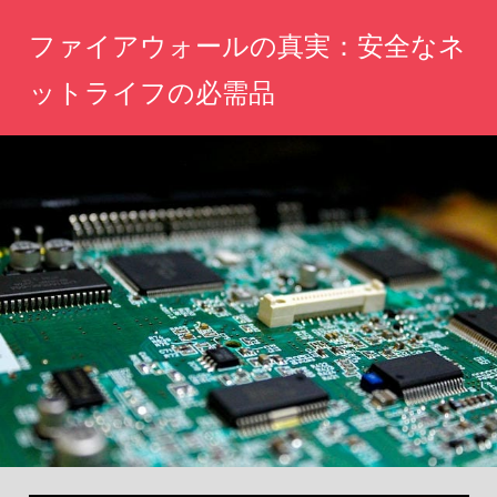
コ
ファイアウォールの真実：安全なネ
ン
テ
ットライフの必需品
ン
ネ
ツ
ッ
へ
ト
の
ス
安
キ
全
ッ
を
守
プ
る！
あ
な
た
の
デ
ジ
タ