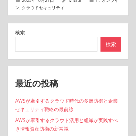
2025年10月21日
Mitsui
IT
,
オンライ
ー
ン
,
クラウドセキュリティ
シ
ョ
検索
ン
検索
最近の投稿
AWSが牽引するクラウド時代の多層防御と企業
セキュリティ戦略の最前線
AWSが牽引するクラウド活用と組織が実践すべ
き情報資産防衛の新常識