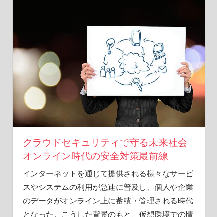
ル
ラ
イ
フ
に
欠
か
せ
な
い
重
要
な
クラウドセキュリティで守る未来社会
防
オンライン時代の安全対策最前線
御
を
インターネットを通じて提供される様々なサービ
知
スやシステムの利用が急速に普及し、個人や企業
ろ
のデータがオンライン上に蓄積・管理される時代
う。
となった。
こうした背景のもと、仮想環境での情