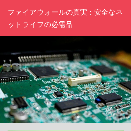
コ
ファイアウォールの真実：安全なネ
ン
テ
ットライフの必需品
ン
ネ
ツ
ッ
へ
ト
の
ス
安
キ
全
ッ
を
守
プ
る！
あ
な
た
の
デ
ジ
タ