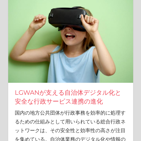
ル
ラ
イ
フ
に
欠
か
せ
な
い
重
要
な
LGWANが支える自治体デジタル化と
防
安全な行政サービス連携の進化
御
を
国内の地方公共団体が行政事務を効率的に処理す
知
るための仕組みとして用いられている総合行政ネ
ろ
う。
ットワークは、その安全性と効率性の高さが注目
を集めている。
自治体業務のデジタル化や情報の