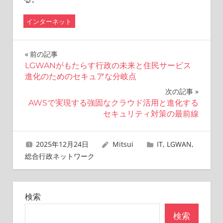
インターネット
投
前の記事
LGWANがもたらす行政の未来と住民サービス
稿
進化のためのセキュアな分岐点
ナ
次の記事
AWSで実現する強固なクラウド活用と進化する
ビ
セキュリティ対策の最前線
ゲ
2025年12月24日
Mitsui
IT
,
LGWAN
,
ー
総合行政ネットワーク
シ
ョ
検索
ン
検索