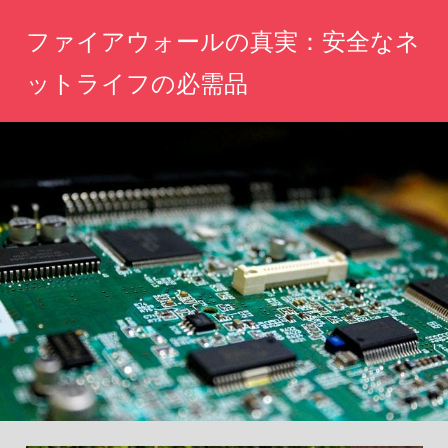
コ
ファイアウォールの真実：安全なネ
ン
テ
ットライフの必需品
ン
ネ
ツ
ッ
へ
ト
の
ス
安
キ
全
ッ
を
守
プ
る！
あ
な
た
の
デ
ジ
タ