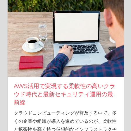
ル
ラ
イ
フ
に
欠
か
せ
な
い
重
要
な
AWS活用で実現する柔軟性の高いクラ
防
ウド時代と最新セキュリティ運用の最
御
を
前線
知
クラウドコンピューティングが普及する中で、多
ろ
う。
くの企業や組織が導入を進めているのが、柔軟性
と拡張性を高く持つ仮想的なインフラストラクチ