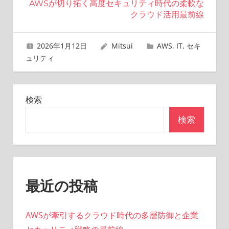
AWSが切り拓く高度セキュリティ時代の柔軟な
ビ
クラウド活用最前線
ゲ
2026年1月12日
Mitsui
AWS
,
IT
,
セキ
ー
ュリティ
シ
ョ
検索
ン
検索
最近の投稿
AWSが牽引するクラウド時代の多層防御と企業