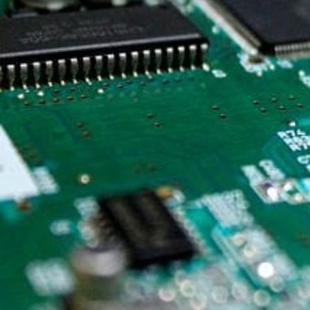
ラ
イ
フ
に
欠
か
せ
な
い
重
要
な
防
御
を
知
ろ
う。