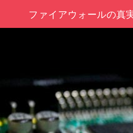
コ
ファイアウォールの真
ン
テ
ネ
ン
ッ
ツ
ト
の
へ
安
ス
全
キ
を
守
ッ
る！
プ
あ
な
た
の
デ
ジ
タ
ル